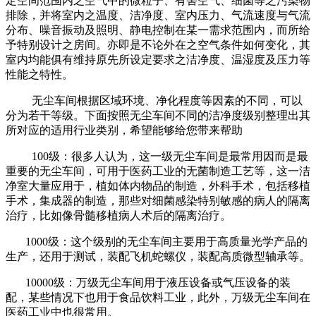
定空间范围内之空气中的微粒子、有害空气、细菌等之污染物
排除，并将室内之温度、洁净度、室内压力、气流速度与气流
分布、噪音振动及照明、静电控制在某一需求范围内，而所给
予特别设计之房间。亦即是不论外在之空气条件如何变化，其
室内均能俱有维持原先所设定要求之洁净度、温湿度及压力等
性能之特性。
无尘车间根据区域环境、净化程度等因素的不同，可以
分为若干等级。下面按照无尘车间不同的洁净度级别整理出其
所对应的适用行业类别，希望能够给您带来帮助
100
级：很多人认为，这一级无尘车间是最常用因而是最
重要的无尘车间，可用于医药工业的无菌制造工艺等，这一洁
净室大量应用于，植如体内物品的制造，外科手术，包括移植
手术，集成器的制造，那些对细菌感染特别敏感的病人的隔离
治疗，比如像骨髓移植病人术后的隔离治疗。
1000
级：这个级别的无尘车间主要用于高质量光学产品的
生产，还用于测试，装配飞机蛇螺仪，装配高质微型轴承等。
10000
级：万级无尘车间用于液压设备或气压设备的装
配，某些情况下也用于食品饮料工业，此外，万级无尘车间在
医药工业中也很常用。