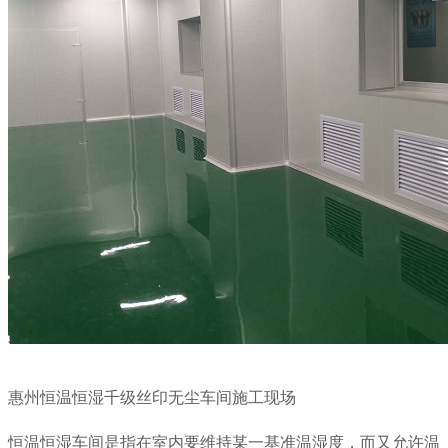
惠州恒温恒湿千级丝印无尘车间施工现场
恒温恒湿车间是指在室内要维持某一基准温湿度，而又允许温