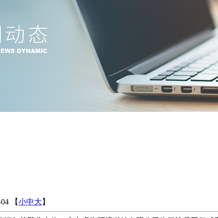
04
【
小
中
大
】