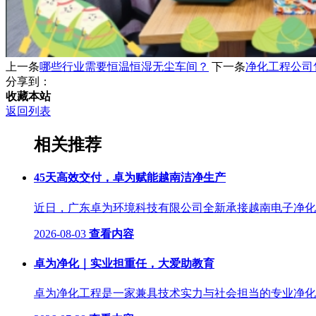
上一条
哪些行业需要恒温恒湿无尘车间？
下一条
净化工程公司
分享到：
收藏本站
返回列表
相关推荐
​45天高效交付，卓为赋能越南洁净生产
近日，广东卓为环境科技有限公司全新承接越南电子净化工
2026-08-03
查看内容
卓为净化｜实业担重任，大爱助教育
卓为净化工程是一家兼具技术实力与社会担当的专业净化工