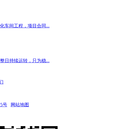
车间工程，项目合同...
日持续运转，只为稳...
们
75号
网站地图