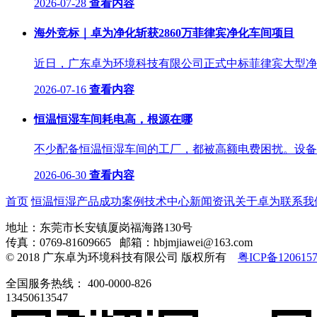
2026-07-28
查看内容
​海外竞标｜卓为净化斩获2860万菲律宾净化车间项目
近日，广东卓为环境科技有限公司正式中标菲律宾大型净化
2026-07-16
查看内容
恒温恒湿车间耗电高，根源在哪
不少配备恒温恒湿车间的工厂，都被高额电费困扰。设备整
2026-06-30
查看内容
首页
恒温恒湿产品
成功案例
技术中心
新闻资讯
关于卓为
联系我
地址：东莞市长安镇厦岗福海路130号
传真：0769-81609665 邮箱：hbjmjiawei@163.com
© 2018 广东卓为环境科技有限公司 版权所有
粤ICP备120615
全国服务热线：
400-0000-826
13450613547